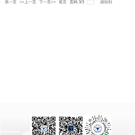
录
第一页
<<上一页
下一页>>
尾页
页码
3
/
3
跳转到