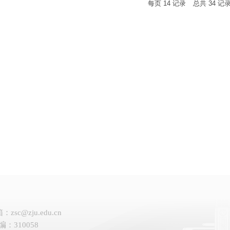
每页
14
记录
总共
34
记
：zsc@zju.edu.cn
编：310058