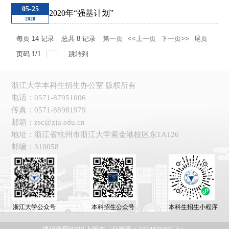
05-25
2020年“强基计划”
2020
每页
14
记录
总共
8
记录
第一页
<<上一页
下一页>>
尾页
页码
1
/
1
跳转到
浙江大学本科生招生办公室 版权所有
电话：0571-87951006
传真：0571-88981979
邮箱：zsc@zju.edu.cn
地址：浙江省杭州市浙江大学紫金港校区东1A126
邮编：310058
浙江大学公众号
本科招生公众号
本科生招生小程序