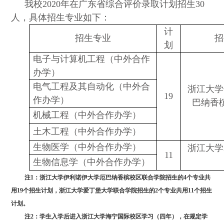
我校
2020
年在广东省综合评价录取计划招生
30
人，具体招生专业如下：
计
招生专业
招
划
电子与计算机工程（中外合作
办学）
电气工程及其自动化（中外合
浙江大学
19
作办学）
巴纳香
机械工程（中外合作办学）
土木工程（中外合作办学）
生物医学（中外合作办学）
浙江大学
11
生物信息学（中外合作办学）
注
1
：浙江大学伊利诺伊大学厄巴纳香槟校区联合学院招生的
4
个专业共
用
19
个招生计划，浙江大学爱丁堡大学联合学院招生的
2
个专业共用
11
个招生
计划。
注
2
：学生入学后进入浙江大学海宁国际校区学习（四年），在规定学