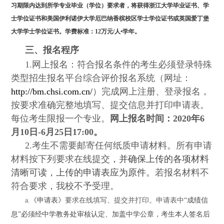
习期限内达到所学专业毕业（学位）要求者，将获得浙江大学毕业证书、学
士学位证书和美国伊利诺伊大学厄巴纳香槟校区学士学位证书或英国爱丁堡
大学学士学位证书。学费标准：
12
万元
/
人•学年。
三、报名
程序
1.
网上报名：符合报名条件的考生必须登录特殊
类型招生报名平台综合评价报名系统（网址：
http://bm.chsi.com.cn/
）完成网上注册、登录报名，
按要求准确完整地填写、提交信息并打印申请表。
每位考生限报一个专业。
网上报名时间：
2020
年
6
月
10
日
-6
月
25
日
17:00
。
2.
考生不需要邮寄任何纸质申请材料。所有申请
材料按下列要求在线提交
，并确保上传的各项材料
清晰可读，上传的申请表应为原件。
若报名材料不
符合要求，我校不予受理。
a.
《申请表》
要求在线填写、提交并打印。申请表中
“成绩信
息”必须经中学教务处审核认定、加盖中学公章，考生本人签名后