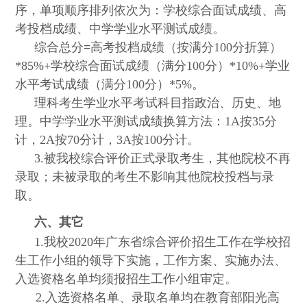
序，单项顺序排列依次为：学校综合面试成绩、高
考投档成绩、中学学业水平测试成绩。
综合总分
=
高考投档成绩（按满分
100
分折算）
*85%+
学校综合面试成绩（满分
100
分）
*10%+
学业
水平考试成绩（满分
100
分）
*5%
。
理科考生学业水平考试科目指政治、历史、地
理。中学学业水平测试成绩换算方法：
1A
按
35
分
计，
2A
按
70
分计，
3A
按
100
分计。
3.
被我校综合评价正式录取考生，其他院校不再
录取；未被录取的考生不影响其他院校投档与录
取。
六、其它
1.
我校
2020
年广东省综合评价招生工作在学校招
生工作小组的领导下实施，工作方案、实施办法、
入选资格名单均须报招生工作小组审定。
2.
入选资格名单、录取名单均在教育部阳光高