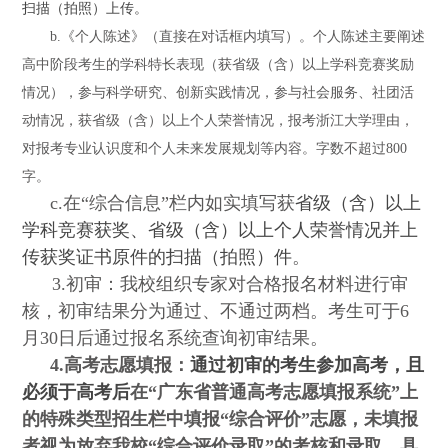
扫描（拍照）上传。
b.
《个人陈述》（直接在对话框内填写）。个人陈述主要阐述
高中阶段考生的学科特长表现（获省级（含）以上学科竞赛奖励
情况），参与科学研究、创新实践情况，参与社会服务、社团活
动情况，获省级（含）以上个人荣誉情况，报考浙江大学理由，
对报考专业认识度和个人未来发展规划等内容。字数不超过
800
字。
c.
在“综合信息”栏内如实填写获
省级（含）以上
学科竞赛获奖、省级（含）以上个人荣誉情况并上
传获奖证书原件的扫描（拍照）件
。
3.
初审：我校组织专家对合格报名材料进行审
核，初审结果分为通过、不通过两档。考生可于
6
月
30
日后通过报名系统查询初审结果。
4.
高考志愿填报：
通过初审的考生参加高考，且
必须于高考后
在“广东省普通高考志愿填报系统
”
上
的特殊类型招生栏中填报“综合评价”志愿，未填报
者视为放弃我校“综合评价录取”的考核和录取。具