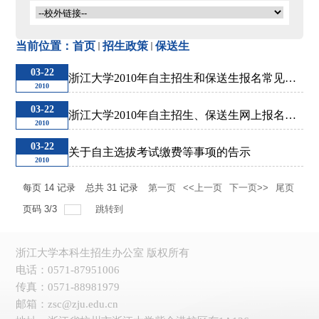
高校专项
当前位置：
首页
招生政策
保送生
运动训练
03-22
浙江大学2010年自主招生和保送生报名常见问
2010
题
03-22
浙江大学2010年自主招生、保送生网上报名考
艺术类
2010
试操作流程
03-22
关于自主选拔考试缴费等事项的告示
2010
港澳台
每页
14
记录
总共
31
记录
第一页
<<上一页
下一页>>
尾页
页码
3
/
3
跳转到
浙江大学本科生招生办公室 版权所有
电话：0571-87951006
传真：0571-88981979
邮箱：zsc@zju.edu.cn