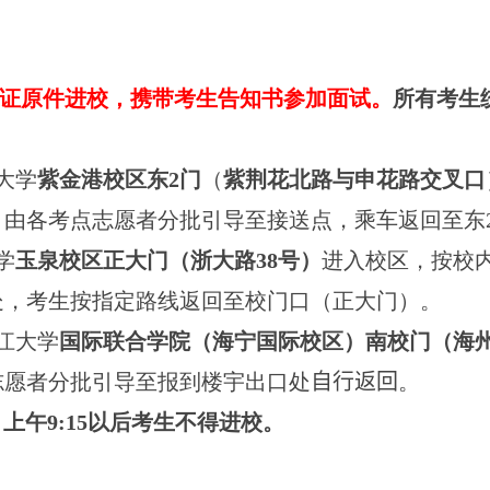
证原件进校，携带考生告知书参加面试。
所有考生
大学
紫金港校区东
2
门
（
紫荆花北路与申花路交叉口
，由各考点志愿者分批引导至接送点，乘车返回至东
学
玉泉校区正大门（浙大路
38
号）
进入校区，按校
处，考生按指定路线返回至校门口（正大门）。
江大学
国际联合学院（海宁国际校区）南校门（海
志愿者分批引导至报到楼宇出口处
自行返回
。
。上午
9:15
以后考生不得进校。