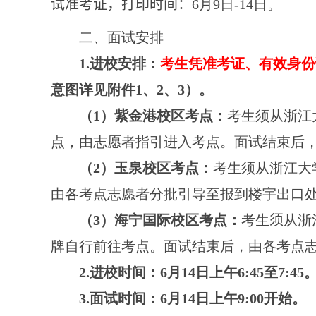
试准考证，
打印时间：
6
月
9
日-14日。
二、面试安排
1.
进校安排：
考生凭准考证、有效身份
意图详见附件
1
、
2
、
3
）。
（
1
）紫金港校区考点：
考生须从浙江
点，由志愿者指引进入考点。面试结束后
（
2
）玉泉校区考点：
考生须从浙江大
由各考点志愿者分批引导至报到楼宇出口
（
3
）海宁国际校区考点：
考生
须
从浙
牌自行前往考点。面试结束后，由各考点
2.
进校时间：
6
月
1
4
日上午
6:45
至
7:45
3.
面试时间：
6
月
1
4
日上午
9:00
开始。