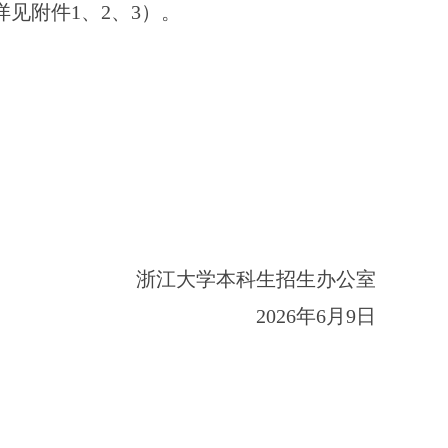
详见附件
1
、
2
、
3
）。
浙江大学本科生招生办公室
202
6
年
6
月
9
日