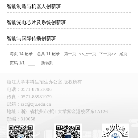
智能制造与机器人创新班
智能光电芯片及系统创新班
智能与国际传播创新班
每页
14
记录
总共
11
记录
第一页
<<上一页
下一页>>
尾页
页码
1
/
1
跳转到
浙江大学本科生招生办公室 版权所有
电话：0571-87951006
传真：0571-88981979
邮箱：zsc@zju.edu.cn
地址：浙江省杭州市浙江大学紫金港校区东1A126
邮编：310058