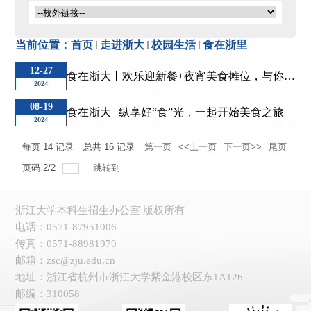
校园动态
当前位置：
首页
走进浙大
校园生活
食在浙里
校园生活
12-27
食在浙大丨欢乐迎新餐+夜宵美食摊位，与你共
2024
度狂欢美食节！
08-19
食在浙大 | 纵享好“食”光，一起开始美食之旅
食在浙里
2024
每页
14
记录
总共
16
记录
第一页
<<上一页
下一页>>
尾页
行在浙里
页码
2
/
2
跳转到
住在浙里
浙江大学本科生招生办公室 版权所有
美在浙里
电话：0571-87951006
传真：0571-88981979
电子地图
邮箱：zsc@zju.edu.cn
地址：浙江省杭州市浙江大学紫金港校区东1A126
邮编：310058