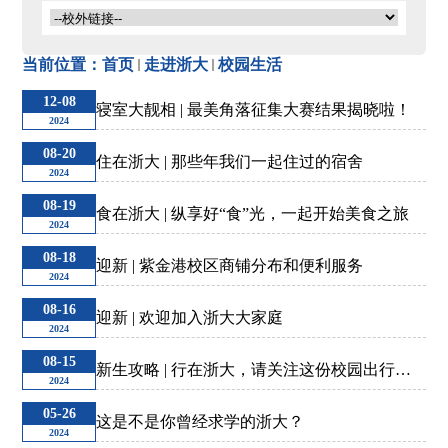
美在浙里
当前位置：
首页
走进浙大
校园生活
电子地图
12-08
寝室大靓相 | 最美角落征集大赛结果揭晓啦！
2024
08-20
住在浙大 | 那些年我们一起住过的宿舍
浙大概况
2024
08-19
食在浙大 | 纵享好“食”光，一起开始美食之旅
2024
浙大微视
08-18
迎新 | 紫金港校区商铺分布和便利服务
2024
人才培养
08-16
迎新 | 欢迎加入浙大大家庭
2024
08-15
校园动态
新生攻略 | 行在浙大，请关注这份校园出行指
2024
南~
05-26
这是不是你曾经求学的浙大？
2024