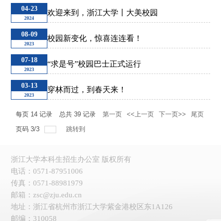
04-23
欢迎来到，浙江大学丨大美校园
2024
08-09
校园新变化，惊喜连连看！
2023
07-18
“求是号”校园巴士正式运行
2023
03-13
穿林而过，到春天来！
2023
每页
14
记录
总共
39
记录
第一页
<<上一页
下一页>>
尾页
页码
3
/
3
跳转到
浙江大学本科生招生办公室 版权所有
电话：0571-87951006
传真：0571-88981979
邮箱：zsc@zju.edu.cn
地址：浙江省杭州市浙江大学紫金港校区东1A126
邮编：310058