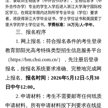
注：
录取到生物医学（中外合作办学）、生物信息学（中
外合作办学）专业的学生入学后进入浙江大学海宁国际校
区学习，在规定年限内达到所学专业毕业（学位）要求
者，将获得浙江大学毕业证书、学士学位证书和英国爱丁
堡大学的学士学位证书。
学费标准：
16
万元
/
人
•
学年。
三、报名程序
1.
网上报名：符合报名条件的考生登录
教育部阳光高考特殊类型招生信息服务平台
（
https://bm.chsi.com.cn/
），先注册后登录
报名，按报名系统要求准确、完整地完成网
上报名。
报名时间：
2026
年
5
月
12
日
-5
月
30
日中午
12:00
。
2.
申请材料：考生不需要邮寄任何纸质
申请材料。所有申请材料按下列要求在线提