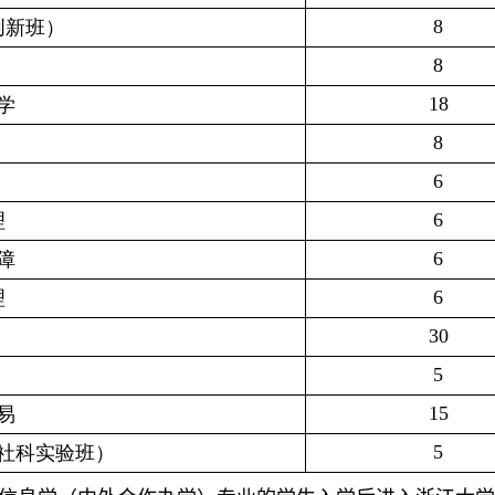
8
创新班）
8
18
学
8
6
6
理
6
障
6
理
30
5
15
易
5
社科实验班）