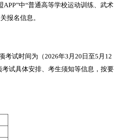
盟
APP
”中“普通高等学校运动训练、武术
有关报名信息。
项考试时间为（
2026
年
3
月
20
日至
5
月
12
项考试具体安排、考生须知等信息，按要