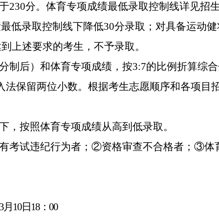
于
230
分。体育专项成绩最低录取控制线详见招
绩最低录取控制线下降低
30
分录取；对具备运动健
达到上述要求的考生，不予录取。
分制后）和体育专项成绩，按
3:7
的比例折算综合
入法保留两位小数。根据考生志愿顺序和各项目
下，按照体育专项成绩从高到低录取。
有考试违纪行为者；②资格审查不合格者；③体
3
月
10
日
18
：
00