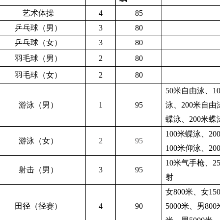
艺术体操
4
85
乒乓球（男）
3
80
乒乓球（女）
3
80
羽毛球（男）
2
80
羽毛球（女）
2
80
50
米自由泳、
1
游泳（男）
1
95
泳、
200
米自由
蝶泳、
200
米蝶
100
米蝶泳、
20
游泳（女）
2
95
100
米仰泳、
20
10
米气手枪、
2
射击（男）
3
95
射
女
800
米、女
15
田径（径赛）
4
90
5000
米、男
800