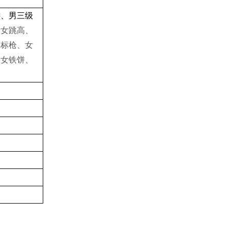
远、男三级
、女跳高、
男标枪、女
、女铁饼、