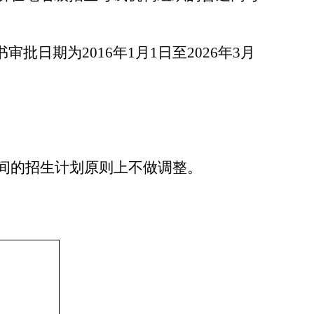
书审批日期为
2016
年
1
月
1
日至
2026
年
3
月
间的招生计划原则上不做调整。