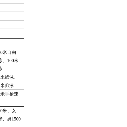
00
米自由
泳、
100
米
泳
0
米蝶泳、
0
米仰泳
5
米手枪速
00
米、女
米、男
1500