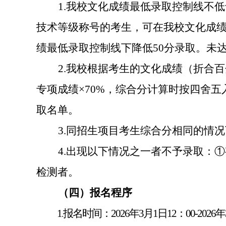
1.
我校文化成绩最低录取控制线不低
技术等级称号的考生，可在我校文化成
绩最低录取控制线下降低
50
分录取。未
2.
我校根据考生的文化成绩（折合百
专项成绩
×70%
，综合分计算时按四舍五
取名单。
3.
同招生项目考生综合分相同的情况
4.
出现以下情况之一者不予录取：①
检测者。
（四）报名程序
1.
报名时间：
2026
年
3
月
1
日
12
：
00-2026
年