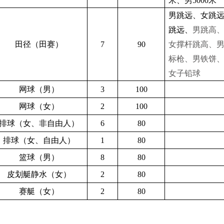
米、男
5000
米
男跳远、女跳
跳远、
男跳高
田径（田赛）
7
90
女撑杆跳高、
标枪、男铁饼
女子铅球
网球（男）
3
100
网球（女）
2
100
排球（女、非自由人）
6
80
排球（女、自由人）
1
80
篮球（男）
8
80
皮划艇静水（女）
2
80
赛艇（女）
2
80