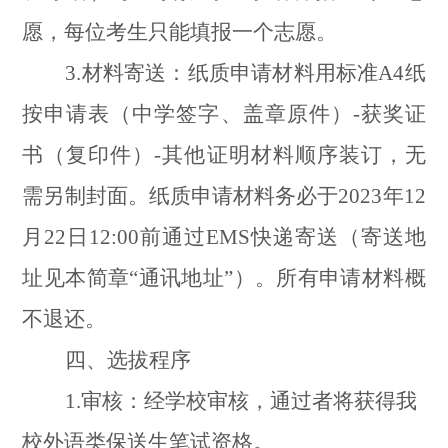
愿，每位考生只能填报一个志愿。
3.
材料寄送：纸质申请材料用标准
A4
纸
按申请表（中学签字、盖章原件）
-
获奖证
书（复印件）
-
其他证明材料顺序装订，无
需另制封面。纸质申请材料务必于
2023
年
12
月
22
日
12:00
前通过
EMS
快递寄送（寄送地
址见本简章“通讯地址”）。所有申请材料概
不退还。
四、选拔程序
1.
审核：经学校审核，通过者将获得我
校外语类保送生笔试资格。