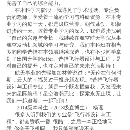
完善了自己的综合能力。
在本科学习阶段，我遇见了学术过硬、专注负
责的老师，享受着一流的学习与科研资源；在本专
业学习的每一天，都是汲取营养、朝气蓬勃、积极
进步的一天。随着专业学习的深入，我也逐步找到
了自己的兴趣与专长，我继续在航空航天学院从事
航空发动机领域的学习与研究。我们本科班有相当
多的同学选择在本领域继续深造，也有不少同学拿
到了出国升学的
offer
。选择飞行器设计与工程，是
对自己的提升，也注定对自己的未来充满期待！
航天事业的先驱加加林曾说过：
“
无论在任何时
期，最大的幸福莫过于投身新发现。
”
选择飞行器
设计与工程专业，就是一个既发掘自我，又发现未
来的星际航程！星空浩瀚无比，探索永无止境，让
我们一起遨游、一起飞翔！
——2014
级本科生（
2018
级直博生）
杨瑶
很多人听到我们的专业是
“
飞行器设计与工
程
”
，都会赞叹一番
“
很酷
”
，之后一本正经地问
我
“
你会开飞机吗
”
，我只能笑笑说不会。