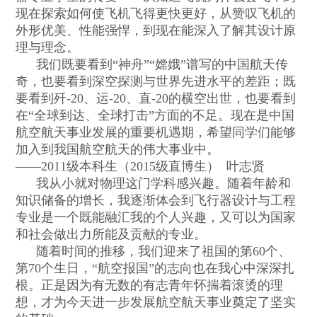
现在探索如何使飞机飞得更快更好，从赞叹飞机的
外形优美、性能强悍，到现在能深入了解其设计原
理与理念。
我们既要看到
“
神舟
”“
嫦娥
”
谱写的中国航天传
奇，也要看到深空探测与世界先进水平的差距；既
要看到歼
-20
、运
-20
、直
-20
的横空出世，也要看到
在
“
全球到达、全球打击
”
方面的不足。现在是中国
航空航天事业发展的重要机遇期，希望同学们能够
加入到我国航空航天的伟大事业中。
——2011
级本科生（
2015
级直博生）
叶志贤
我从小就对物理这门学科感兴趣。随着年龄和
知识储备的增长，我逐渐体会到飞行器设计与工程
专业是一个既能融汇我的个人兴趣，又可以为国家
和社会做出力所能及贡献的专业。
随着时间的推移，我们迎来了祖国的第
60
个、
第
70
个生日，
“
航空报国
”
的志向也在我心中深深扎
根。正是因为有无数的有志青年怀揣着滚烫的理
想，才为今天进一步发展航空航天事业奠定了坚实