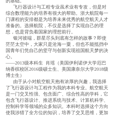
的基础。
飞行器设计与工程专业虽术业有专攻，但是对
综合数理能力的培养有很大的帮助。浙大航院每一
门课程的安排都是为培养未来优秀的航空航天人才
准备的。选择航院，不仅是选择了实现自己的理
想，也是背负着国家的理想前行。
银河彼端，群星尽头到底有怎样的故事？即使
茫茫太空中，大家只是沧海一粟，但也不能抵挡中
国青年们凭自己的坚守与创新实现祖国航天梦的决
心。
——2013
级本科生
肖瑶（美国伊利诺伊大学厄巴
纳香槟校区
2016
级硕士生、美国康奈尔大学
2018
级
博士生）
由于从小对航空航天抱有浓厚的兴趣，我选择
了飞行器设计与工程作为我的本科专业。航空航天
是一门交叉性强、包含面广、综合性高的学科，它
包含飞行器设计、推进系统与技术、计算机科学、
控制科学等领域的众多知识。本科时选择这个方向
使我涉猎了全方位的知识，培养了交叉思维，更加