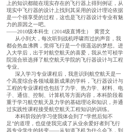
上的知识都能在现实存在的飞行器上得到例证，从
现实中飞行器的设计上找到其采用的设计理论依据
是一个很享受的过程，这也是飞行器设计专业有魅
力的原因之一吧。
——2010
级本科生（
2014
级直博生）
黄贤文
从小到大，每次听到战机呼啸而过的声音，我
都会热血沸腾，觉得飞行是一个很遥远的梦想。进
入大学后，出于对航空航天的喜爱，我从竺可桢学
院混合班选择了航空航天学院的飞行器设计与工程
专业。
深入学习专业课程后，我意识到航空航天是一
个高度综合各领域最新成果的学科，飞行器设计与
工程的专业课程也包括了力学、热力学、材料、电
子、通信、控制、计算机等方面内容，本科阶段着
重于学习航空航天及力学的基础理论和知识，并通
过实践性课程接受航空航天工程知识的训练。
本科阶段的学习使我体会到了
“
学然后知不
足
”
的道理，也促使我完成了从业余爱好者到飞行
器专业学生的转变
——
从知道飞机为什么会飞，到