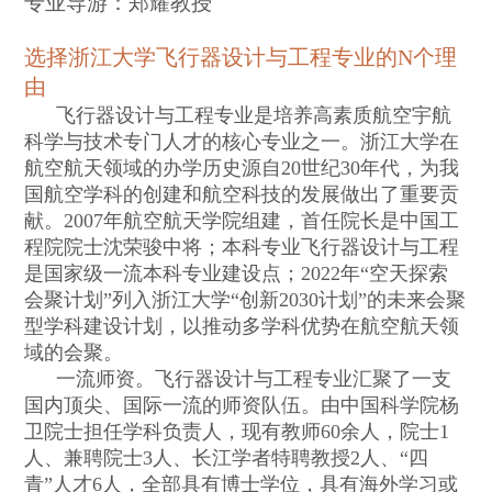
专业导游：
郑耀教授
选择浙江大学飞行器设计与工程专业的
N
个理
由
飞行器设计与工程专业是培养高素质航空宇航
科学与技术专门人才的核心专业之一。浙江大学在
航空航天领域的办学历史源自
20
世纪
30
年代，为我
国航空学科的创建和航空科技的发展做出了重要贡
献。
2007
年航空航天学院组建，首任院长是中国工
程院院士沈荣骏中将；本科专业飞行器设计与工程
是国家级一流本科专业建设点；
2022
年
“
空天探索
会聚计划
”
列入浙江大学
“
创新
2030
计划
”
的未来会聚
型学科建设计划，以推动多学科优势在航空航天领
域的会聚。
一流师资。
飞行器设计与工程专业汇聚了一支
国内顶尖、国际一流的师资队伍。由中国科学院杨
卫院士担任学科负责人，现有教师
60
余人，院士
1
人、兼聘院士
3
人、长江学者特聘教授
2
人、
“
四
青
”
人才
6
人，全部具有博士学位，具有海外学习或