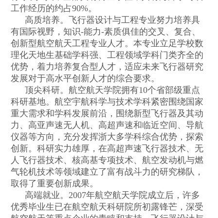
工作经历的约占
90%
。
高质培养。
飞行器设计与工程专业努力培养具
有国际视野，知识
-
能力
-
素质俱佳的交叉、复合、
创新型航空航天工程专业人才。本专业立足学校数
理化天地生基础学科强、工程领域学科门类齐全的
优势，着力培养复合型人才，适应未来飞行器研究
发展对于高水平创新人才的综合要求。
顶尖科研。
航空航天学院拥有
10
个省部级重点
科研基地。航空宇航科学与技术学科紧密围绕国家
重大需求和学科发展前沿，围绕新型飞行器及其动
力、高亚声速无人机、高超声速和临近空间、导航
仪器等方向，充分发挥浙大多学科综合优势，探索
创新。科研实力雄厚，在高超声速飞行器技术、无
人飞行器技术、核高基专项技术、航空发动机与燃
气轮机技术等领域建立了富有战斗力的研究梯队，
取得了重要创新成果。
高端就业。
2007
年航空航天学院成立后，许多
优秀毕业生已在航空航天科研院所初露锋芒，深受