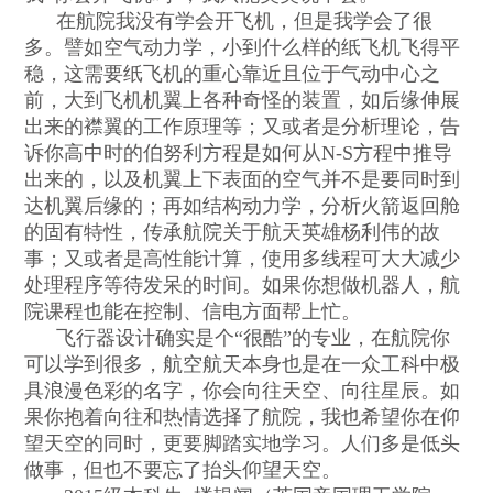
在航院我没有学会开飞机，但是我学会了很
多。譬如空气动力学，小到什么样的纸飞机飞得平
稳，这需要纸飞机的重心靠近且位于气动中心之
前，大到飞机机翼上各种奇怪的装置，如后缘伸展
出来的襟翼的工作原理等；又或者是分析理论，告
诉你高中时的伯努利方程是如何从
N-S
方程中推导
出来的，以及机翼上下表面的空气并不是要同时到
达机翼后缘的；再如结构动力学，分析火箭返回舱
的固有特性，传承航院关于航天英雄杨利伟的故
事；又或者是高性能计算，使用多线程可大大减少
处理程序等待发呆的时间。如果你想做机器人，航
院课程也能在控制、信电方面帮上忙。
飞行器设计确实是个
“
很酷
”
的专业，在航院你
可以学到很多，航空航天本身也是在一众工科中极
具浪漫色彩的名字，你会向往天空、向往星辰。如
果你抱着向往和热情选择了航院，我也希望你在仰
望天空的同时，更要脚踏实地学习。人们多是低头
做事，但也不要忘了抬头仰望天空。