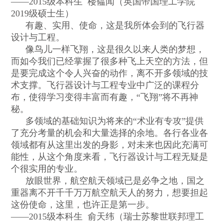
——2015
级本科生
楼韫闻（英国帝国理工学院
2019
级硕士生）
有趣、实用、使命，这是我所体会到的飞行器
设计与工程。
像鸟儿一样飞翔，这是很久以来人类的梦想，
而如今我们已经掌握了很多种飞上天空的方法，但
是要完成这个令人兴奋的动作，离不开多领域的技
术支撑。飞行器设计与工程专业中广泛的课程分
布，使得学习变得丰富而有趣，
“
飞翔
”
将不再神
秘。
多领域的基础知识为将来的
“
术业有专攻
”
提供
了充分考量的机会和大量选择的余地。各行各业各
领域都有从这里出发的身影，对未来也因此充满可
能性，从这个角度来看，飞行器设计与工程无疑是
个很实用的专业。
放眼世界，航空航天领域已是必争之地，国之
重器离不开千千万万航空航天人的努力，想要担起
这份使命，这里，也许正是第一步。
——2015
级本科生
俞天纬（瑞士苏黎世联邦理工