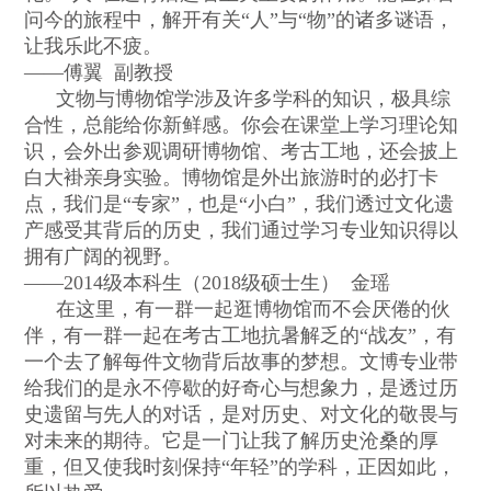
问今的旅程中，解开有关
“
人
”
与
“
物
”
的诸多谜语，
让我乐此不疲。
——
傅翼
副教授
文物与博物馆学涉及许多学科的知识，极具综
合性，总能给你新鲜感。你会在课堂上学习理论知
识，会外出参观调研博物馆、考古工地，还会披上
白大褂亲身实验。博物馆是外出旅游时的必打卡
点，我们是
“
专家
”
，也是
“
小白
”
，我们透过文化遗
产感受其背后的历史，我们通过学习专业知识得以
拥有广阔的视野。
——2014
级本科生（
2018
级硕士生）
金瑶
在这里，有一群一起逛博物馆而不会厌倦的伙
伴，有一群一起在考古工地抗暑解乏的
“
战友
”
，有
一个去了解每件文物背后故事的梦想。文博专业带
给我们的是永不停歇的好奇心与想象力，是透过历
史遗留与先人的对话，是对历史、对文化的敬畏与
对未来的期待。它是一门让我了解历史沧桑的厚
重，但又使我时刻保持
“
年轻
”
的学科，正因如此，