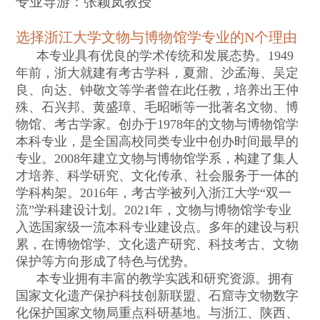
专业导游：
张颖岚教授
选择浙江大学文物与博物馆学专业的
N
个理由
本专业具有优良的学术传统和发展态势。
1949
年前，浙大就建有考古学科，夏鼐、沙孟海、吴定
良、向达、钟敬文等学者曾在此任教，培养出王仲
殊、石兴邦、黄盛璋、毛昭晰等一批著名文物、博
物馆、考古学家。创办于
1978
年的文物与博物馆学
本科专业，是全国高校同类专业中创办时间最早的
专业。
2008
年建立文物与博物馆学系，构建了集人
才培养、科学研究、文化传承、社会服务于一体的
学科构架。
2016
年，考古学被列入浙江大学
“
双一
流
”
学科建设计划。
2021
年，文物与博物馆学专业
入选国家级一流本科专业建设点。多年的建设与积
累，在博物馆学、文化遗产研究、科技考古、文物
保护等方向形成了特色与优势。
本专业拥有丰富的教学实践和研究资源。
拥有
国家文化遗产保护科技创新联盟、石窟寺文物数字
化保护国家文物局重点科研基地。与浙江、陕西、