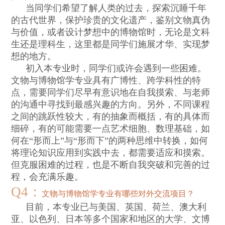
当同学们希望了解人类的过去，探索沉睡千年
的古代世界，保护珍贵的文化遗产，鉴别文物真伪
与价值，或者设计梦想中的博物馆时，无论是文科
生还是理科生，这里都是同学们施展才华、实现梦
想的地方。
初入本专业时，同学们或许会遇到一些困难。
文物与博物馆学专业具有广博性、跨学科性的特
点，需要同学们尽早有意识地在自我摸索、与老师
的沟通中寻找到最感兴趣的方向。另外，不同课程
之间的跳跃性较大，有的抽象而概括，有的具体而
细碎，有的可能需要一点艺术细胞、数理基础，如
何在
“
形而上
”
与
“
形而下
”
的两种思维中转换，如何
将理论知识应用到实践中去，都需要适应和摸索。
但克服困难的过程，也是不断自我突破和完善的过
程，会充满乐趣。
Q4
：
文物与博物馆学专业有哪些对外交流项目？
目前，本专业已与美国、英国、荷兰、澳大利
亚、以色列、日本等多个国家和地区的大学、文博