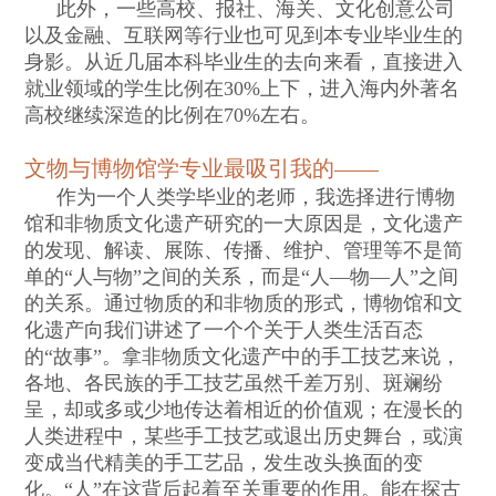
此外，一些高校、报社、海关、文化创意公司
以及金融、互联网等行业也可见到本专业毕业生的
身影。从近几届本科毕业生的去向来看，直接进入
就业领域的学生比例在
30%
上下，进入海内外著名
高校继续深造的比例在
70%
左右。
文物与博物馆学专业最吸引我的
——
作为一个人类学毕业的老师，我选择进行博物
馆和非物质文化遗产研究的一大原因是，文化遗产
的发现、解读、展陈、传播、维护、管理等不是简
单的
“
人与物
”
之间的关系，而是
“
人
—
物
—
人
”
之间
的关系。通过物质的和非物质的形式，博物馆和文
化遗产向我们讲述了一个个关于人类生活百态
的
“
故事
”
。拿非物质文化遗产中的手工技艺来说，
各地、各民族的手工技艺虽然千差万别、斑斓纷
呈，却或多或少地传达着相近的价值观；在漫长的
人类进程中，某些手工技艺或退出历史舞台，或演
变成当代精美的手工艺品，发生改头换面的变
化。
“
人
”
在这背后起着至关重要的作用。能在探古