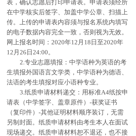
表，确认志愿后打印申请表。申请表须经所
在中学核实后签字、加盖中学公章、扫描上
传。上传的申请表内容须与报名系统内填写
的电子数据内容完全一致，否则视为无效。
网上报名时间：
2020
年
12
月
18
日至
2020
年
12
月
26
日
24:00
。
2.
专业志愿填报：中学语种为英语的考
生填报外国语言文学类，中学语种为德语、
法语的考生填报对应小语种专业。
3.
纸质申请材料递交：用标准
A4
纸按申
请表（中学签字、盖章原件）
-
获奖证书
（复印件）
-
其他证明材料顺序装订，无需
另制封面。纸质申请材料由考生本人在面试
现场递交。纸质申请材料恕不退还，也不接