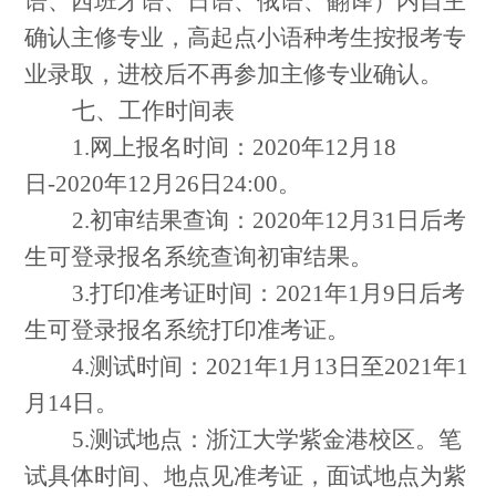
语、西班牙语、日语、俄语、翻译）内自主
确认主修专业，高起点小语种考生按报考专
业录取，进校后不再参加主修专业确认。
七、工作时间表
1.
网上报名时间：
2020
年
12
月
18
日
-2020
年
12
月
26
日
24:00
。
2.
初审结果查询：
2020
年
12
月
31
日后考
生可登录报名系统查询初审结果。
3.
打印准考证时间：
2021
年
1
月
9
日后考
生可登录报名系统打印准考证。
4.
测试时间：
2021
年
1
月
13
日至
2021
年
1
月
14
日。
5.
测试地点：浙江大学紫金港校区。笔
试具体时间、地点见准考证，面试地点为紫