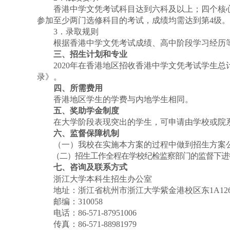
香港中学文凭考试科目达到六科及以上；四个核
参加至少两门选修科目的考试，成绩均需达到第
4
级。
3
．录取规则
根据香港中学文凭考试成绩、高中阶段学习经历
三、招生计划和专业
2020
年在香港地区招收香港中学文凭考试学生总
录》。
四、所需费用
香港地区学生的学费与内地学生相同。
五、奖助学金制度
在大学阶段表现突出的学生，可申请由学校或院
六、监督保障机制
（一）我校在实施本方案的过程中做到招生方案
（二）招生工作全程在学校纪检监察部门的监督下进
七、咨询及联系方式
浙江大学本科生招生办公室
地址：浙江省杭州市浙江大学紫金港校区东
1A12
邮编：
310058
电话：
86-571-87951006
传真：
86-571-88981979