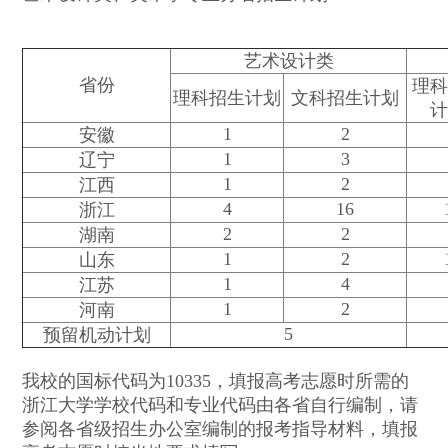
艺术设计类
省份
理
理科招生计划
文科招生计划
1
2
安徽
1
3
辽宁
1
2
江西
4
16
浙江
2
2
湖南
1
2
山东
1
4
江苏
1
2
河南
5
预留机动计划
我校的国标代码为10335，填报高考志愿时所需的
浙江大学学校代码和专业代码由各省自行编制，请
参阅各省级招生办公室编制的报考指导材料，填报