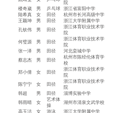
院
楼奇崴
男
乒乓球
浙江省富阳中学
陆希真
女
田径
杭州市长河高级中学
王颖坤
男
田径
浙江大学附属中学
浙江体育职业技术学
孔钦伟
男
田径
院
浙江体育职业技术学
何璧源
男
田径
院
张一泽
男
田径
河北栾城中学
杭州市陈经伦体育学
蔡志杰
男
田径
校
浙江体育职业技术学
郑小倩
女
田径
院
浙江体育职业技术学
陈宁宁
女
田径
院
韩超
男
田径
淄博实验中学
艺术体
韩雨晴
女
湖州市清泉文武学校
操
高玉洁
女
游泳
浙江大学附属中学