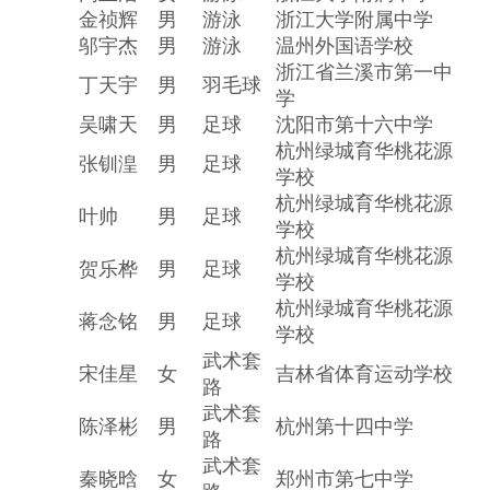
金祯辉
男
游泳
浙江大学附属中学
邬宇杰
男
游泳
温州外国语学校
浙江省兰溪市第一中
丁天宇
男
羽毛球
学
吴啸天
男
足球
沈阳市第十六中学
杭州绿城育华桃花源
张钏湟
男
足球
学校
杭州绿城育华桃花源
叶帅
男
足球
学校
杭州绿城育华桃花源
贺乐桦
男
足球
学校
杭州绿城育华桃花源
蒋念铭
男
足球
学校
武术套
宋佳星
女
吉林省体育运动学校
路
武术套
陈泽彬
男
杭州第十四中学
路
武术套
秦晓晗
女
郑州市第七中学