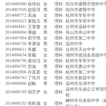
2014006980
徐玲钰
女
理科
绍兴市诸暨市荣怀中
2014007020
赵宸泽
男
理科
绍兴市诸暨中学
2014006772
高涵
女
理科
杭州市学军中学
2014005625
黄陈元
男
理科
杭州市学军中学
2014004411
王莹蓥
女
理科
台州市温岭中学
2014006860
潘越
男
理科
舟山市舟山中学
2014007004
郑宇琪
女
理科
杭州市第二中学
2014006758
李赛洛
男
理科
温州中学
2014006611
朱媛
女
理科
台州市天台中学
2014006634
章颖
女
理科
湖州市德清县高级中
2014006796
唐佳洁
女
理科
杭州市学军中学
2014006795
贺迪
男
理科
杭州市萧山中学
2014003906
许其荟
女
理科
杭州市第二中学
2014006743
丁培月
女
理科
绍兴市新昌中学
2014006686
赵帆
男
理科
温州市乐清中学
温州市乐成公立寄宿
2014006749
胡艺俨
女
理科
校
嵊州市马寅初中学（
2014006152
张昕涵
女
理科