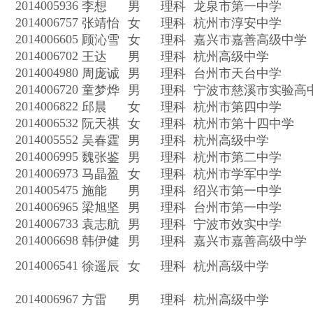
2014005936
李想
男
理科
龙泉市第一中学
2014006757
张靖怡
女
理科
杭州市淳安中学
2014006605
顾沁雪
女
理科
嘉兴市嘉善高级中学
2014006702
王达
男
理科
杭州高级中学
2014004980
周庞诚
男
理科
台州市天台中学
2014006720
童梦烨
男
理科
宁波市慈溪市实验高
2014006822
邱晨
女
理科
杭州市第四中学
2014006532
阮天祺
女
理科
杭州市第十四中学
2014005552
吴春霆
男
理科
杭州高级中学
2014006995
魏张鉴
男
理科
杭州市第二中学
2014006973
马晶盈
女
理科
杭州市学军中学
2014005475
施能
男
理科
绍兴市第一中学
2014006965
梁旭坚
男
理科
台州市第一中学
2014006733
袁志航
男
理科
宁波市效实中学
2014006698
韩伊健
男
理科
嘉兴市嘉善高级中学
2014006541
徐遥辰
女
理科
杭州高级中学
2014006967
方雷
男
理科
杭州高级中学