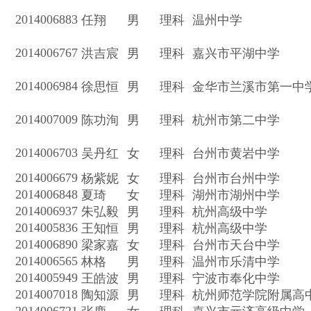
2014006883
任翔
男
理科
温州中学
2014006767
洪吉宸
男
理科
嘉兴市平湖中学
2014006984
徐思恒
男
理科
金华市兰溪市第一中
2014007009
陈功洵
男
理科
杭州市第二中学
2014006703
吴丹红
女
理科
台州市黄岩中学
2014006679
杨紫妮
女
理科
台州市台州中学
2014006848
夏琦
女
理科
湖州市湖州中学
2014006937
朱弘毅
男
理科
杭州高级中学
2014005836
王知恒
男
理科
杭州高级中学
2014006890
梁家嘉
女
理科
台州市天台中学
2014006565
林格
男
理科
温州市乐清中学
2014005949
王皓波
男
理科
宁波市奉化中学
2014007018
陶知源
男
理科
杭州师范学院附属高