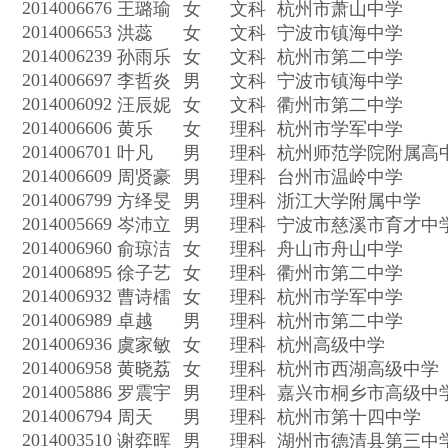
2014006676
王璐瑜
女
文科
杭州市萧山中学
2014006653
洪蕊
女
文科
宁波市镇海中学
2014006239
孙雨乐
女
文科
杭州市第二中学
2014006697
李哲炎
男
文科
宁波市镇海中学
2014006092
汪辰妮
女
文科
衢州市第二中学
2014006606
黄乐
女
理科
杭州市学军中学
2014006701
叶凡
男
理科
杭州师范学院附属高
2014006609
周贤豪
男
理科
台州市温岭中学
2014006799
方绎旻
男
理科
浙江大学附属中学
2014005669
岑沛立
男
理科
宁波市慈溪市育才中
2014006960
俞琼洁
女
理科
舟山市舟山中学
2014006895
徐子艺
女
理科
衢州市第二中学
2014006932
曹诗檑
女
理科
杭州市学军中学
2014006989
卓越
男
理科
杭州市第二中学
2014006936
虞家敏
女
理科
杭州高级中学
2014006958
黄晓荔
女
理科
杭州市西湖高级中学
2014005886
罗震宇
男
理科
嘉兴市桐乡市高级中
2014006794
周天
男
理科
杭州市第十四中学
2014003510
谢弈晖
男
理科
湖州市德清县第三中