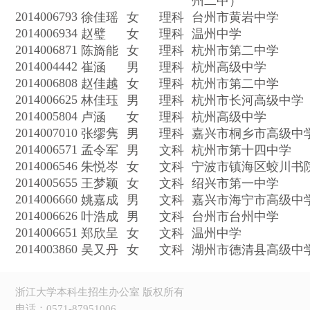
州二中）
2014006793
徐佳瑶
女
理科
台州市黄岩中学
2014006934
赵璧
女
理科
温州中学
2014006871
陈旖能
女
理科
杭州市第二中学
2014004442
崔涵
男
理科
杭州高级中学
2014006808
赵佳越
女
理科
杭州市第二中学
2014006625
林佳珏
男
理科
杭州市长河高级中学
2014005804
卢涵
女
理科
杭州高级中学
2014007010
张缪隽
男
理科
嘉兴市桐乡市高级中
2014006571
孟令军
男
文科
杭州市第十四中学
2014006546
朱悦岑
女
文科
宁波市镇海区蛟川书
2014005655
王梦颖
女
文科
绍兴市第一中学
2014006660
姚嘉成
男
文科
嘉兴市海宁市高级中
2014006626
叶浩成
男
文科
台州市台州中学
2014006651
郑欣呈
女
文科
温州中学
2014003860
吴又丹
女
文科
湖州市德清县高级中
浙江大学本科生招生办公室 版权所有
电话：0571-87951006