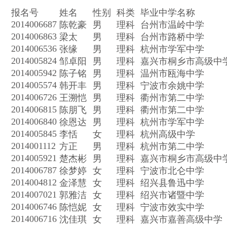
报名号
姓名
性别
科类
毕业中学名称
2014006687
陈乾豪
男
理科
台州市温岭中学
2014006863
梁太
男
理科
台州市路桥中学
2014006536
张缘
男
理科
杭州市学军中学
2014005824
邹卓阳
男
理科
嘉兴市桐乡市高级中
2014005942
陈子铭
男
理科
温州市瓯海中学
2014005574
韩开丰
男
理科
宁波市余姚中学
2014006726
王溯恺
男
理科
衢州市第二中学
2014006815
陈朋飞
男
理科
衢州市第二中学
2014006840
徐恩达
男
理科
杭州市学军中学
2014005845
李恬
女
理科
杭州高级中学
2014001112
方正
男
理科
杭州市第二中学
2014005921
楚杰彬
男
理科
嘉兴市桐乡市高级中
2014006787
徐梦婷
女
理科
宁波市北仑中学
2014004812
金泽慧
女
理科
绍兴县鲁迅中学
2014007021
郭雅洁
女
理科
绍兴市诸暨中学
2014006746
陈恺妮
女
理科
宁波市效实中学
2014006716
沈佳琪
女
理科
嘉兴市嘉善高级中学