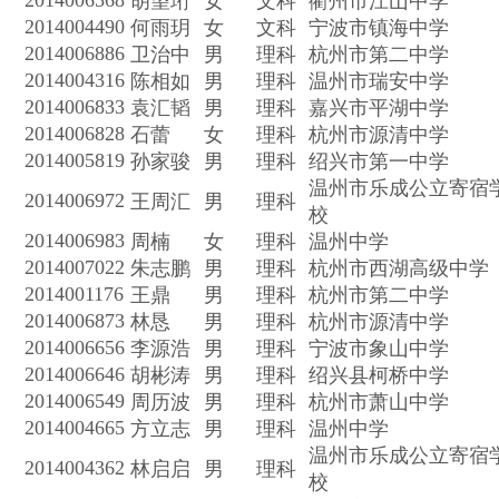
2014006568
胡望珩
女
文科
衢州市江山中学
2014004490
何雨玥
女
文科
宁波市镇海中学
2014006886
卫治中
男
理科
杭州市第二中学
2014004316
陈相如
男
理科
温州市瑞安中学
2014006833
袁汇韬
男
理科
嘉兴市平湖中学
2014006828
石蕾
女
理科
杭州市源清中学
2014005819
孙家骏
男
理科
绍兴市第一中学
温州市乐成公立寄宿
2014006972
王周汇
男
理科
校
2014006983
周楠
女
理科
温州中学
2014007022
朱志鹏
男
理科
杭州市西湖高级中学
2014001176
王鼎
男
理科
杭州市第二中学
2014006873
林恳
男
理科
杭州市源清中学
2014006656
李源浩
男
理科
宁波市象山中学
2014006646
胡彬涛
男
理科
绍兴县柯桥中学
2014006549
周历波
男
理科
杭州市萧山中学
2014004665
方立志
男
理科
温州中学
温州市乐成公立寄宿
2014004362
林启启
男
理科
校