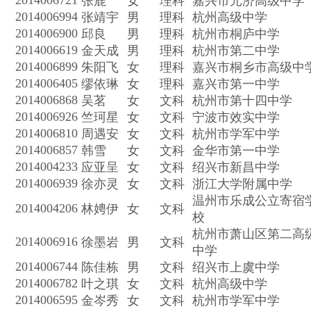
2014006721
张鹿
女
理科
嘉兴市元济高级中学
2014006994
张靖宇
男
理科
杭州高级中学
2014006900
邱良
男
理科
杭州市桐庐中学
2014006619
金天成
男
理科
杭州市第二中学
2014006899
朱阳飞
女
理科
嘉兴市桐乡市高级中
2014006405
缪依琳
女
理科
嘉兴市第一中学
2014006868
吴茗
女
文科
杭州市第十四中学
2014006926
竺珂星
女
文科
宁波市效实中学
2014006810
周遇安
女
文科
杭州市学军中学
2014006857
韩雪
女
文科
金华市第一中学
2014004233
应亚呈
女
文科
绍兴市新昌中学
2014006939
徐亦灵
女
文科
浙江大学附属中学
温州市乐成公立寄宿
2014004206
林娉伊
女
文科
校
杭州市萧山区第二高
2014006916
徐墨岩
男
文科
中学
2014006744
陈佳栋
男
文科
绍兴市上虞中学
2014006782
叶之琪
女
文科
杭州高级中学
2014006595
金岑秀
女
文科
杭州市学军中学